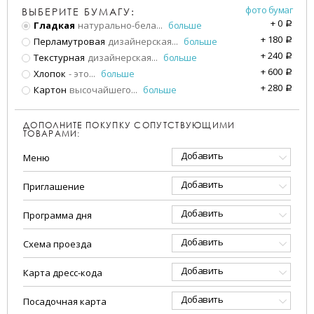
фото бумаг
ВЫБЕРИТЕ БУМАГУ:
+
0
Гладкая
натурально-бела
...
больше
a
+
180
Перламутровая
дизайнерская
...
больше
a
+
240
Текстурная
дизайнерская
...
больше
a
+
600
Хлопок
- это
...
больше
a
+
280
Картон
высочайшего
...
больше
a
ДОПОЛНИТЕ ПОКУПКУ СОПУТСТВУЮЩИМИ
ТОВАРАМИ:
Добавить
Меню
Добавить
Приглашение
Добавить
Программа дня
Добавить
Схема проезда
Добавить
Карта дресс-кода
Добавить
Посадочная карта