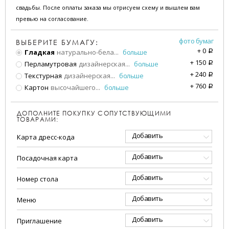
свадьбы. После оплаты заказа мы отрисуем схему и вышлем вам
превью на согласование.
фото бумаг
ВЫБЕРИТЕ БУМАГУ:
+
0
Гладкая
натурально-бела
...
больше
a
+
150
Перламутровая
дизайнерская
...
больше
a
+
240
Текстурная
дизайнерская
...
больше
a
+
760
Картон
высочайшего
...
больше
a
ДОПОЛНИТЕ ПОКУПКУ СОПУТСТВУЮЩИМИ
ТОВАРАМИ:
Добавить
Карта дресс-кода
Добавить
Посадочная карта
Добавить
Номер стола
Добавить
Меню
Добавить
Приглашение