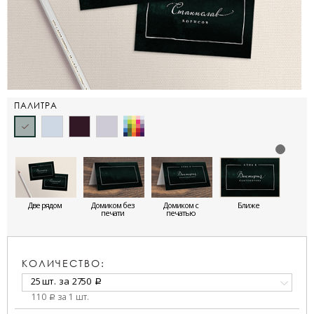
ПАЛИТРА
Две рядом
Домиком без
Домиком с
Ближе
печати
печатью
КОЛИЧЕСТВО:
25 шт.
за
2750
a
110
за 1 шт.
a