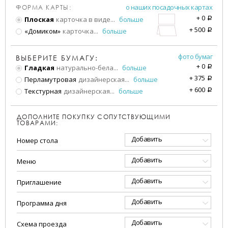
о наших посадочных картах
ФОРМА КАРТЫ:
+
0
Плоская
карточка в виде
...
больше
a
+
500
«Домиком»
карточка
...
больше
a
фото бумаг
ВЫБЕРИТЕ БУМАГУ:
+
0
Гладкая
натурально-бела
...
больше
a
+
375
Перламутровая
дизайнерская
...
больше
a
+
600
Текстурная
дизайнерская
...
больше
a
ДОПОЛНИТЕ ПОКУПКУ СОПУТСТВУЮЩИМИ
ТОВАРАМИ:
Добавить
Номер стола
Добавить
Меню
Добавить
Приглашение
Добавить
Программа дня
Добавить
Схема проезда