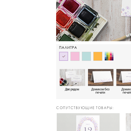
ПАЛИТРА
Две рядом
Домиком без
Домико
печати
печа
CОПУТСТВУЮЩИЕ ТОВАРЫ: