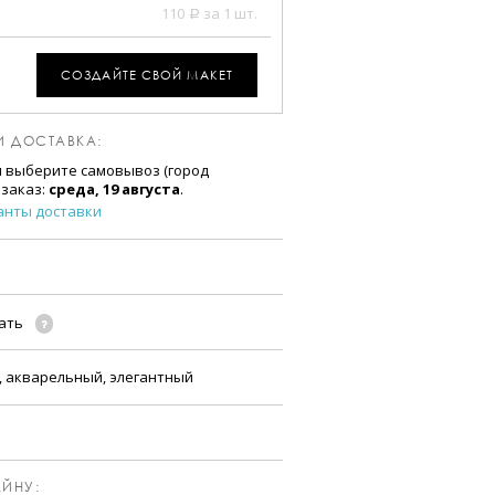
110
за 1 шт.
a
СОЗДАЙТЕ СВОЙ МАКЕТ
И ДОСТАВКА:
и выберите самовывоз (город
 заказ:
среда, 19 августа
.
анты доставки
чать
, акварельный, элегантный
ЙНУ: