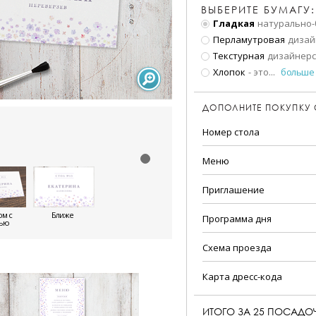
ВЫБЕРИТЕ БУМАГУ:
Гладкая
натурально-
Перламутровая
дизай
Текстурная
дизайнерс
Хлопок
- это
...
больше
ДОПОЛНИТЕ ПОКУПКУ
Номер стола
Меню
Приглашение
м с
Ближе
Программа дня
тью
Схема проезда
Карта дресс-кода
ИТОГО ЗА
25
ПОСАДОЧ