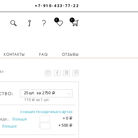
+7-910-433-77-22
0
0
КОНТАКТЫ
FAQ
ОТЗЫВЫ
ВА
25 шт.
за
2750
СТВО:
a
110
за 1 шт.
a
о наших посадочных картах
+
0
виде
...
больше
a
+
500
больше
a