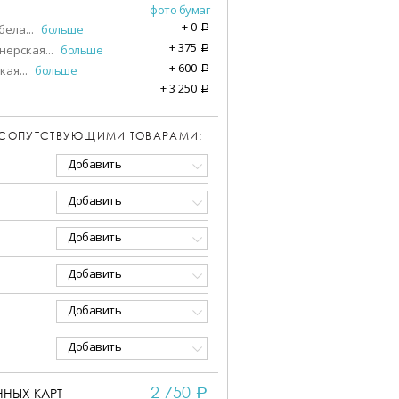
фото бумаг
+
0
бела
...
больше
a
+
375
нерская
...
больше
a
+
600
кая
...
больше
a
+
3 250
a
 СОПУТСТВУЮЩИМИ ТОВАРАМИ:
Добавить
Добавить
Добавить
Добавить
Добавить
Добавить
2 750
НЫХ КАРТ
a