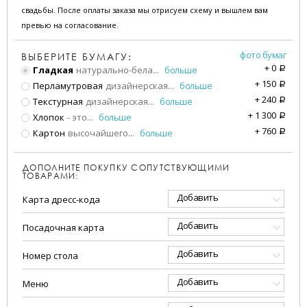
свадьбы. После оплаты заказа мы отрисуем схему и вышлем вам
превью на согласование.
фото бумаг
ВЫБЕРИТЕ БУМАГУ:
+
0
Гладкая
натурально-бела
...
больше
a
+
150
Перламутровая
дизайнерская
...
больше
a
+
240
Текстурная
дизайнерская
...
больше
a
+
1 300
Хлопок
- это
...
больше
a
+
760
Картон
высочайшего
...
больше
a
ДОПОЛНИТЕ ПОКУПКУ СОПУТСТВУЮЩИМИ
ТОВАРАМИ:
Добавить
Карта дресс-кода
Добавить
Посадочная карта
Добавить
Номер стола
Добавить
Меню